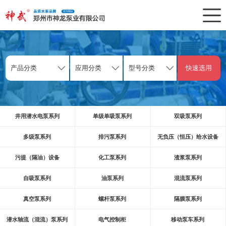
产品分类
应用分类
型号分类
井用潜水电泵系列
单级单吸泵系列
双吸泵系列
多级泵系列
排污泵系列
无负压（恒压）给水设备
污提（隔油）设备
化工泵系列
渣浆泵系列
自吸泵系列
油泵系列
混流泵系列
真空泵系列
螺杆泵系列
隔膜泵系列
潜水轴流（混流）泵系列
电气控制柜
移动泵车系列