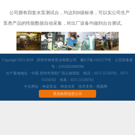
公司拥有四套水泵测试台，均达到B级标准，可以实公司生产
泵类产品的性能数据自动采集，对出厂设备均做到台台测试。
Copyright 2013-2018 郑州市神龙泵业有限公司
豫ICP备11022179号
公安部备案
号：41018202000500
生产基地地址：中国·郑州市荥阳广高公路西段 电话：0371-55356761、0371-
55356762 传真：0371-55356763
中文网址：
神龙泵业
、
神龙水泵
技术支持：
商翼网
营业执照信息公示