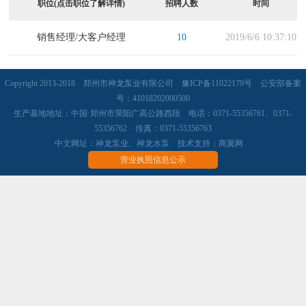
职位(点击职位了解详情)
招聘人数
时间
销售经理/大客户经理
10
2019/6/6 10:37:10
Copyright 2013-2018 郑州市神龙泵业有限公司
豫ICP备11022179号
公安部备案
号：41018202000500
生产基地地址：中国·郑州市荥阳广高公路西段 电话：0371-55356761、0371-
55356762 传真：0371-55356763
中文网址：
神龙泵业
、
神龙水泵
技术支持：
商翼网
营业执照信息公示