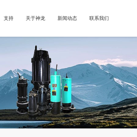
支持
关于神龙
新闻动态
联系我们
能力
总经理致词
联系方式
业绩样板
测试能力
发展历程
公司新闻
销售网点
现场案例
参观考察
企业文化
视频新闻
加入我们
服务
投诉与建议
资质荣誉
行业新闻
邮箱登录